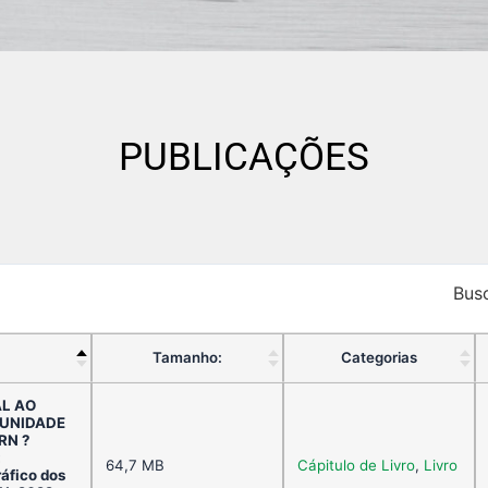
PUBLICAÇÕES
Busc
Tamanho:
Categorias
AL AO
MUNIDADE
RN ?
:
64,7 MB
Cápitulo de Livro
,
Livro
ráfico dos