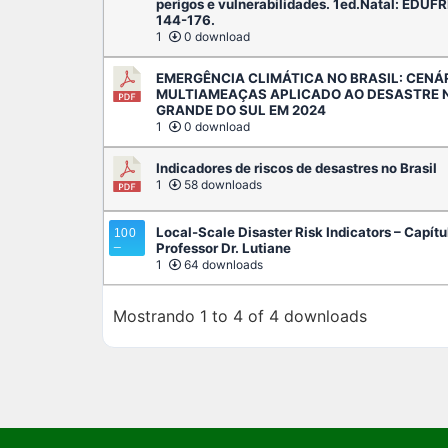
perigos e vulnerabilidades. 1ed.Natal: EDUFR
144-176.
1
0 download
EMERGÊNCIA CLIMÁTICA NO BRASIL: CENÁ
MULTIAMEAÇAS APLICADO AO DESASTRE N
GRANDE DO SUL EM 2024
1
0 download
Indicadores de riscos de desastres no Brasil
1
58 downloads
Local-Scale Disaster Risk Indicators – Capítu
Professor Dr. Lutiane
1
64 downloads
Mostrando 1 to 4 of 4 downloads