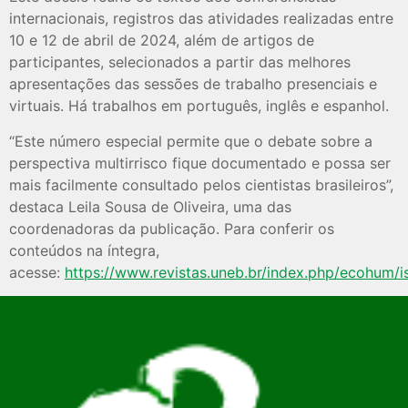
internacionais, registros das atividades realizadas entre
10 e 12 de abril de 2024, além de artigos de
participantes, selecionados a partir das melhores
apresentações das sessões de trabalho presenciais e
virtuais. Há trabalhos em português, inglês e espanhol.
“Este número especial permite que o debate sobre a
perspectiva multirrisco fique documentado e possa ser
mais facilmente consultado pelos cientistas brasileiros”,
destaca Leila Sousa de Oliveira, uma das
coordenadoras da publicação. Para conferir os
conteúdos na íntegra,
acesse:
https://www.revistas.uneb.br/index.php/ecohum/