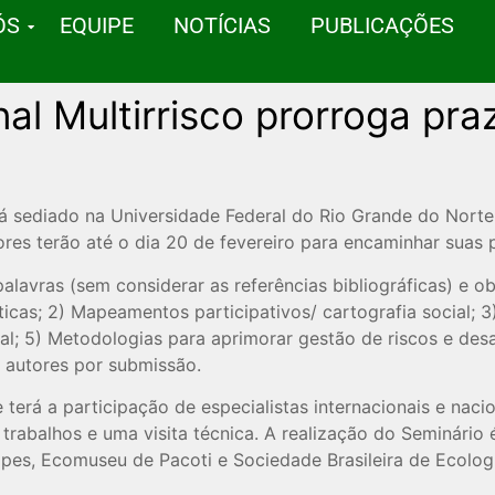
ÓS
EQUIPE
NOTÍCIAS
PUBLICAÇÕES
al Multirrisco prorroga pra
será sediado na Universidade Federal do Rio Grande do Nor
es terão até o dia 20 de fevereiro para encaminhar suas 
avras (sem considerar as referências bibliográficas) e obs
icas; 2) Mapeamentos participativos/ cartografia social; 3)
l; 5) Metodologias para aprimorar gestão de riscos e desast
o autores por submissão.
 e terá a participação de especialistas internacionais e na
abalhos e uma visita técnica. A realização do Seminário é
s, Ecomuseu de Pacoti e Sociedade Brasileira de Ecolo