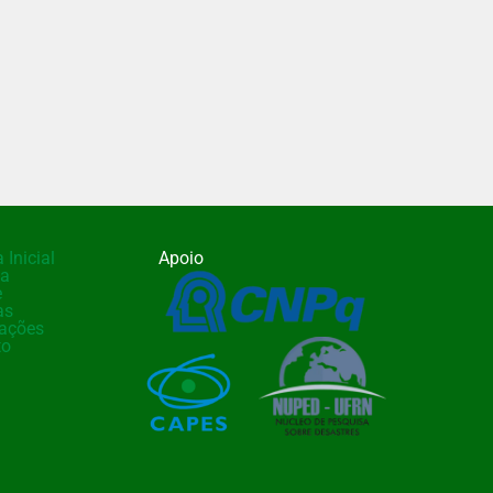
 Inicial
Apoio
ia
e
as
cações
to