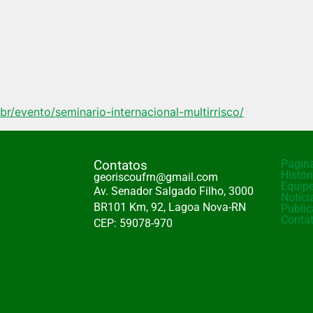
.br/evento/seminario-internacional-multirrisco/
Contatos
Página
Histór
georiscoufrn@gmail.com
Equip
Av. Senador Salgado Filho, 3000
Notíci
BR101 Km, 92, Lagoa Nova-RN
Publi
Conta
CEP: 59078-970